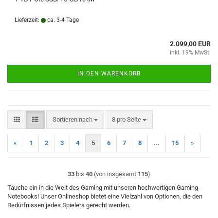
Lieferzeit:
ca. 3-4 Tage
2.099,00 EUR
inkl. 19% MwSt.
IN DEN WARENKORB
Sortieren nach
pro Seite
Sortieren nach
8 pro Seite
«
1
2
3
4
5
6
7
8
...
15
»
33
bis
40
(von insgesamt
115
)
Tauche ein in die Welt des Gaming mit unseren hochwertigen Gaming-
Notebooks! Unser Onlineshop bietet eine Vielzahl von Optionen, die den
Bedürfnissen jedes Spielers gerecht werden.