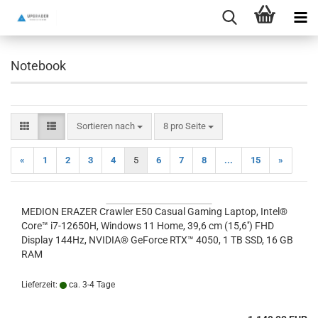
Notebook
Sortieren nach
pro Seite
Sortieren nach
8 pro Seite
«
1
2
3
4
5
6
7
8
...
15
»
MEDION ERAZER Crawler E50 Casual Gaming Laptop, Intel®
Core™ i7-12650H, Windows 11 Home, 39,6 cm (15,6'') FHD
Display 144Hz, NVIDIA® GeForce RTX™ 4050, 1 TB SSD, 16 GB
RAM
Lieferzeit:
ca. 3-4 Tage