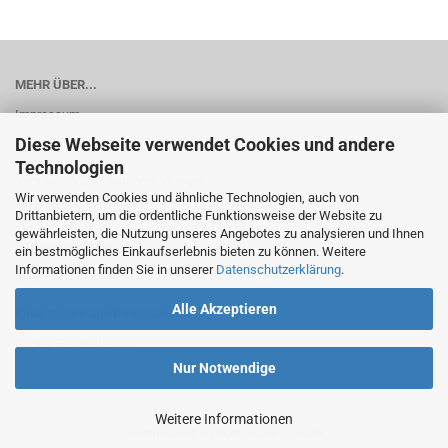
MEHR ÜBER...
Impressum
Diese Webseite verwendet Cookies und andere
Kontakt
Technologien
Versand- & Zahlungsbedingungen
Wir verwenden Cookies und ähnliche Technologien, auch von
Widerrufsrecht & Muster-Widerrufsformular
Drittanbietern, um die ordentliche Funktionsweise der Website zu
gewährleisten, die Nutzung unseres Angebotes zu analysieren und Ihnen
Batterieentsorgung
ein bestmögliches Einkaufserlebnis bieten zu können. Weitere
Informationen finden Sie in unserer
Datenschutzerklärung
.
AGB
Alle Akzeptieren
Privatsphäre und Datenschutz
Cookie Einstellungen
Nur Notwendige
Weitere Informationen
Internetshop
by Gambio.de © 2026