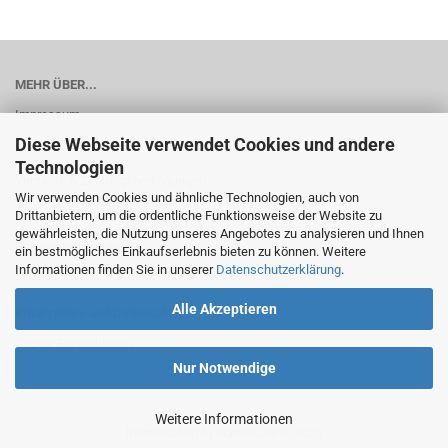
MEHR ÜBER...
Impressum
Diese Webseite verwendet Cookies und andere
Kontakt
Technologien
Versand- & Zahlungsbedingungen
Wir verwenden Cookies und ähnliche Technologien, auch von
Widerrufsrecht & Muster-Widerrufsformular
Drittanbietern, um die ordentliche Funktionsweise der Website zu
gewährleisten, die Nutzung unseres Angebotes zu analysieren und Ihnen
Batterieentsorgung
ein bestmögliches Einkaufserlebnis bieten zu können. Weitere
Informationen finden Sie in unserer
Datenschutzerklärung
.
AGB
Alle Akzeptieren
Privatsphäre und Datenschutz
Cookie Einstellungen
Nur Notwendige
Weitere Informationen
Internetshop
by Gambio.de © 2026