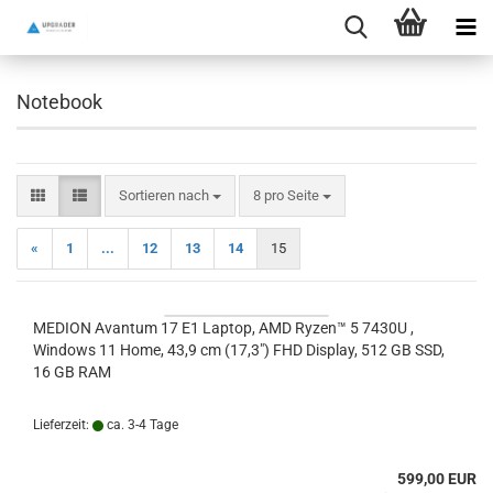
Notebook
Sortieren nach
pro Seite
Sortieren nach
8 pro Seite
«
1
...
12
13
14
15
MEDION Avantum 17 E1 Laptop, AMD Ryzen™ 5 7430U ,
Windows 11 Home, 43,9 cm (17,3") FHD Display, 512 GB SSD,
16 GB RAM
Lieferzeit:
ca. 3-4 Tage
599,00 EUR