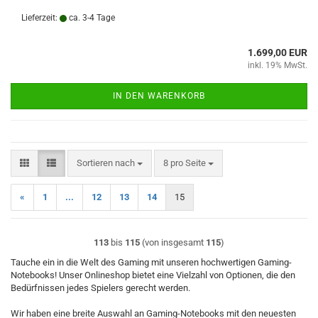
Lieferzeit:
ca. 3-4 Tage
1.699,00 EUR
inkl. 19% MwSt.
IN DEN WARENKORB
Sortieren nach
pro Seite
Sortieren nach
8 pro Seite
«
1
...
12
13
14
15
113
bis
115
(von insgesamt
115
)
Tauche ein in die Welt des Gaming mit unseren hochwertigen Gaming-
Notebooks! Unser Onlineshop bietet eine Vielzahl von Optionen, die den
Bedürfnissen jedes Spielers gerecht werden.
Wir haben eine breite Auswahl an Gaming-Notebooks mit den neuesten