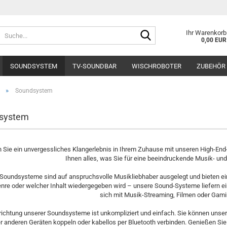
Suche...
Ihr Warenkorb
0,00 EUR
SOUNDSYSTEM
TV-SOUNDBAR
WISCHROBOTER
ZUBEHÖR
»
Soundsystem
system
n Sie ein unvergessliches Klangerlebnis in Ihrem Zuhause mit unseren High-End
Ihnen alles, was Sie für eine beeindruckende Musik- un
Soundsysteme sind auf anspruchsvolle Musikliebhaber ausgelegt und bieten ei
re oder welcher Inhalt wiedergegeben wird – unsere Sound-Systeme liefern ein
sich mit Musik-Streaming, Filmen oder Gami
richtung unserer Soundsysteme ist unkompliziert und einfach. Sie können unse
r anderen Geräten koppeln oder kabellos per Bluetooth verbinden. Genießen Sie i