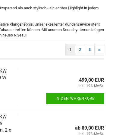
sparend als auch stylisch - ein echtes Highlight in jedem
ative Klangerlebnis. Unser exzellenter Kundenservice steht
hr Zuhause treffen können. Mit unseren Soundsystemen bringen
in neues Niveau!
1
2
3
»
KW,
0 W
499,00 EUR
inkl. 19% MwSt.
IN DEN WARENKORB
UKW
e
ab 89,00 EUR
n, 2 x
inkl. 19% MwSt.