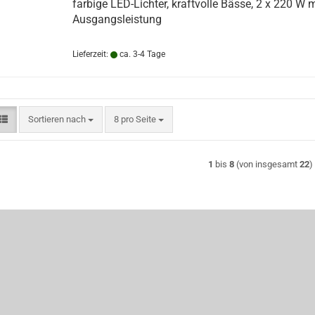
farbige LED-Lichter, kraftvolle Bässe, 2 x 220 W 
Ausgangsleistung
Lieferzeit:
ca. 3-4 Tage
Sortieren nach
pro Seite
Sortieren nach
8 pro Seite
1
bis
8
(von insgesamt
22
)