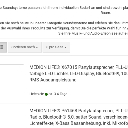
e Soundsysteme passen sich Ihrem individuellen Bedarf an und sind sowohl platz
Raum.
len Sie noch heute in unserer Kategorie Soundsysteme und erleben Sie das ultim
i der Auswahl Ihres Produkts zur Verfügung, damit Sie die perfekte Wahl für I
Sie Ihre Musik- und Audio-Erlebnisse auf e
Sortieren nach
pro Seite
Sortieren nach
8 pro Seite
MEDION LIFE® X67015 Partylautsprecher, PLL-U
farbige LED Lichter, LED-Display, Bluetooth®, 10
RMS Ausgangsleistung
Lieferzeit:
ca. 3-4 Tage
MEDION LIFE® P61468 Partylautsprecher, PLL-
Radio, Bluetooth® 5.0, satter Sound, verschieden
Lichteffekte, X-Bass Bassanhebung, inkl. Mikrofo