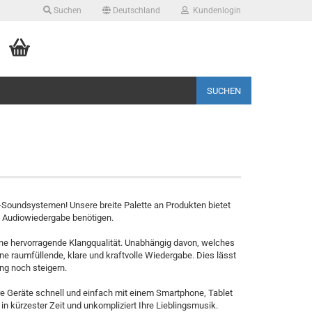
Suchen
Deutschland
Kundenlogin
SUCHEN
-Soundsystemen! Unsere breite Palette an Produkten bietet
d Audiowiedergabe benötigen.
ne hervorragende Klangqualität. Unabhängig davon, welches
e raumfüllende, klare und kraftvolle Wiedergabe. Dies lässt
ng noch steigern.
re Geräte schnell und einfach mit einem Smartphone, Tablet
n kürzester Zeit und unkompliziert Ihre Lieblingsmusik.