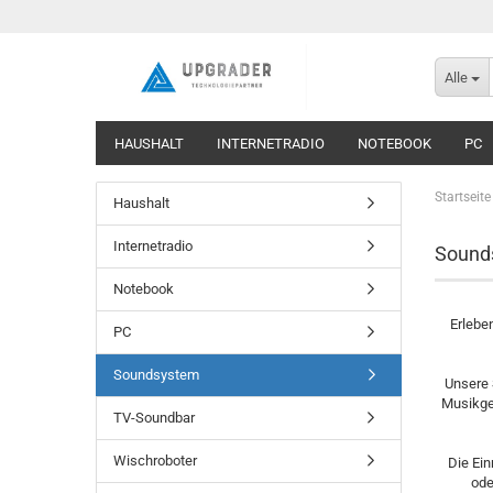
Alle
HAUSHALT
INTERNETRADIO
NOTEBOOK
PC
Startseite
Haushalt
Internetradio
Sound
Notebook
Erlebe
PC
Soundsystem
Unsere 
Musikgen
TV-Soundbar
Wischroboter
Die Ein
ode