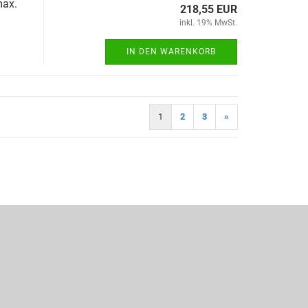
max.
218,55 EUR
inkl. 19% MwSt.
IN DEN WARENKORB
1
2
3
»