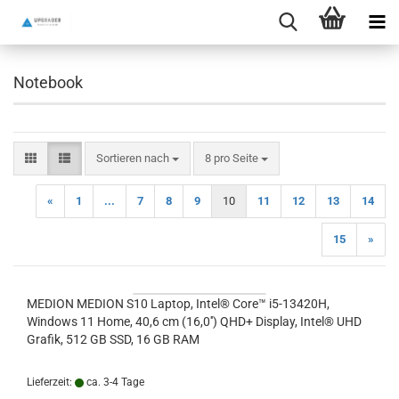
Notebook
Sortieren nach
pro Seite
Sortieren nach
8 pro Seite
«
1
...
7
8
9
10
11
12
13
14
15
»
MEDION MEDION S10 Laptop, Intel® Core™ i5-13420H,
Windows 11 Home, 40,6 cm (16,0'') QHD+ Display, Intel® UHD
Grafik, 512 GB SSD, 16 GB RAM
Lieferzeit:
ca. 3-4 Tage