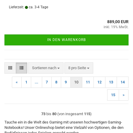
Lieferzeit:
ca. 3-4 Tage
889,00 EUR
inkl. 19% MwSt.
IN DEN WARENKORB
Sortieren nach
pro Seite
Sortieren nach
8 pro Seite
«
1
...
7
8
9
10
11
12
13
14
15
»
73
bis
80
(von insgesamt
115
)
Tauche ein in die Welt des Gaming mit unseren hochwertigen Gaming-
Notebooks! Unser Onlineshop bietet eine Vielzahl von Optionen, die den
Bedürfnissen jedes Spielers gerecht werden.