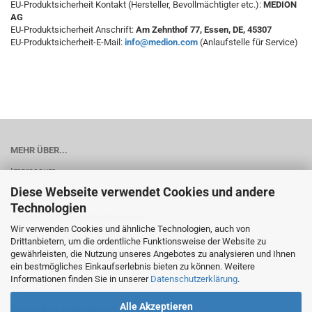
EU-Produktsicherheit Kontakt (Hersteller, Bevollmächtigter etc.):
MEDION
AG
EU-Produktsicherheit Anschrift:
Am Zehnthof 77, Essen, DE, 45307
EU-Produktsicherheit-E-Mail:
info@medion.com
(Anlaufstelle für Service)
MEHR ÜBER...
Impressum
Diese Webseite verwendet Cookies und andere
Kontakt
Technologien
Versand- & Zahlungsbedingungen
Wir verwenden Cookies und ähnliche Technologien, auch von
Widerrufsrecht & Muster-Widerrufsformular
Drittanbietern, um die ordentliche Funktionsweise der Website zu
gewährleisten, die Nutzung unseres Angebotes zu analysieren und Ihnen
Batterieentsorgung
ein bestmögliches Einkaufserlebnis bieten zu können. Weitere
Informationen finden Sie in unserer
Datenschutzerklärung
.
AGB
Alle Akzeptieren
Privatsphäre und Datenschutz