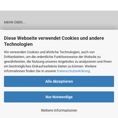
MEHR ÜBER...
Impressum
Diese Webseite verwendet Cookies und andere
Kontakt
Technologien
Versand- & Zahlungsbedingungen
Wir verwenden Cookies und ähnliche Technologien, auch von
Widerrufsrecht & Muster-Widerrufsformular
Drittanbietern, um die ordentliche Funktionsweise der Website zu
gewährleisten, die Nutzung unseres Angebotes zu analysieren und Ihnen
Batterieentsorgung
ein bestmögliches Einkaufserlebnis bieten zu können. Weitere
Informationen finden Sie in unserer
Datenschutzerklärung
.
AGB
Alle Akzeptieren
Privatsphäre und Datenschutz
Cookie Einstellungen
Nur Notwendige
Weitere Informationen
Internetshop
by Gambio.de © 2026